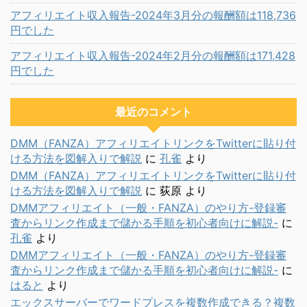
アフィリエイト収入報告-2024年3月分の報酬額は118,736
円でした
アフィリエイト収入報告-2024年2月分の報酬額は171,428
円でした
最近のコメント
DMM（FANZA）アフィリエイトリンクをTwitterに貼り付
ける方法を図解入りで解説
に
孔雀
より
DMM（FANZA）アフィリエイトリンクをTwitterに貼り付
ける方法を図解入りで解説
に
荻原
より
DMMアフィリエイト（一般・FANZA）のやり方-登録審
査からリンク作成まで儲かる手順を初心者向けに解説-
に
孔雀
より
DMMアフィリエイト（一般・FANZA）のやり方-登録審
査からリンク作成まで儲かる手順を初心者向けに解説-
に
はると
より
エックスサーバーでワードプレスを複数作成できる？複数