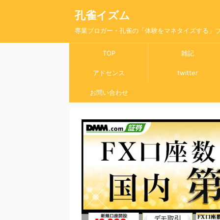
孔雀イズム
専業ブロガー・孔雀の「体験をマネタイズする」
TOP
雑記
アドセンス
twitter
お問い合わせ