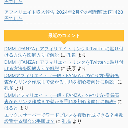
円でした
アフィリエイト収入報告-2024年2月分の報酬額は171,428
円でした
最近のコメント
DMM（FANZA）アフィリエイトリンクをTwitterに貼り付
ける方法を図解入りで解説
に
孔雀
より
DMM（FANZA）アフィリエイトリンクをTwitterに貼り付
ける方法を図解入りで解説
に
荻原
より
DMMアフィリエイト（一般・FANZA）のやり方-登録審
査からリンク作成まで儲かる手順を初心者向けに解説-
に
孔雀
より
DMMアフィリエイト（一般・FANZA）のやり方-登録審
査からリンク作成まで儲かる手順を初心者向けに解説-
に
はると
より
エックスサーバーでワードプレスを複数作成できる？複数
設置する場合の手順は？
に
孔雀
より