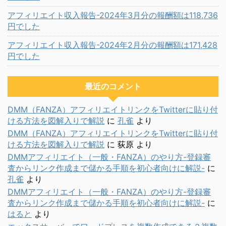
アフィリエイト収入報告-2024年3月分の報酬額は118,736
円でした
アフィリエイト収入報告-2024年2月分の報酬額は171,428
円でした
最近のコメント
DMM（FANZA）アフィリエイトリンクをTwitterに貼り付
ける方法を図解入りで解説
に
孔雀
より
DMM（FANZA）アフィリエイトリンクをTwitterに貼り付
ける方法を図解入りで解説
に
荻原
より
DMMアフィリエイト（一般・FANZA）のやり方-登録審
査からリンク作成まで儲かる手順を初心者向けに解説-
に
孔雀
より
DMMアフィリエイト（一般・FANZA）のやり方-登録審
査からリンク作成まで儲かる手順を初心者向けに解説-
に
はると
より