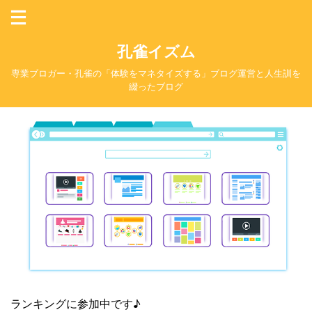
孔雀イズム
専業ブロガー・孔雀の「体験をマネタイズする」ブログ運営と人生訓を
綴ったブログ
ランキングに参加中です♪