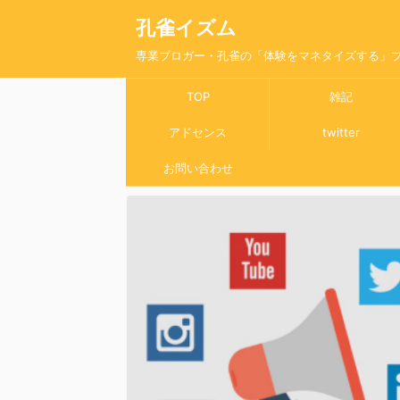
孔雀イズム
専業ブロガー・孔雀の「体験をマネタイズする」
TOP
雑記
アドセンス
twitter
お問い合わせ