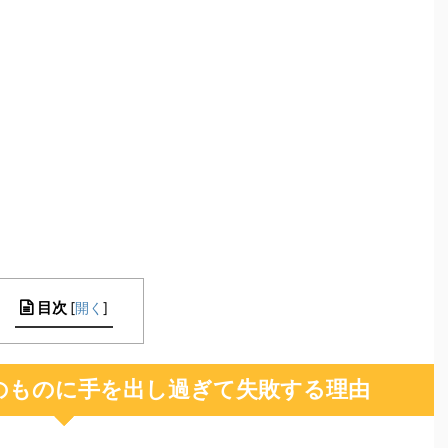
目次
[
開く
]
のものに手を出し過ぎて失敗する理由