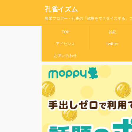
孔雀イズム
専業ブロガー・孔雀の「体験をマネタイズする」
TOP
雑記
アドセンス
twitter
お問い合わせ