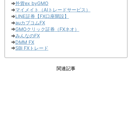
⇒
外貨ex byGMO
⇒
マイメイト（AIトレードサービス）
⇒
LINE証券【FX口座開設】
⇒
auカブコムFX
⇒
GMOクリック証券（FXネオ）
⇒
みんなのFX
⇒
DMM FX
⇒
SBI FXトレード
関連記事