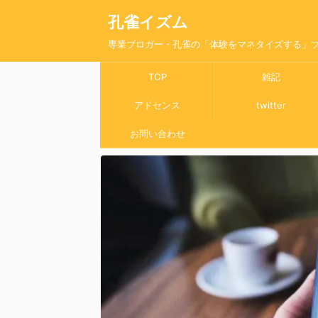
孔雀イズム
専業ブロガー・孔雀の「体験をマネタイズする」
TOP
雑記
アドセンス
twitter
お問い合わせ