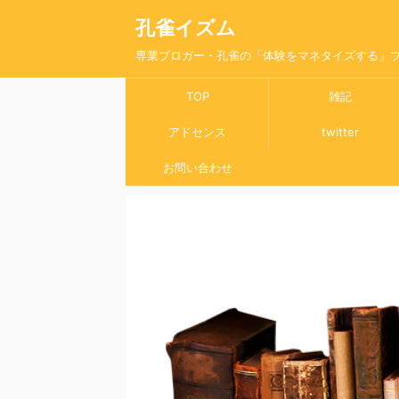
孔雀イズム
専業ブロガー・孔雀の「体験をマネタイズする」
TOP
雑記
アドセンス
twitter
お問い合わせ