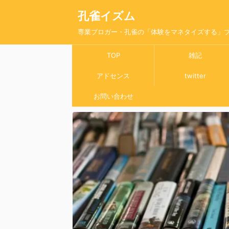
孔雀イズム
専業ブロガー・孔雀の「体験をマネタイズする」
TOP
雑記
アドセンス
twitter
お問い合わせ