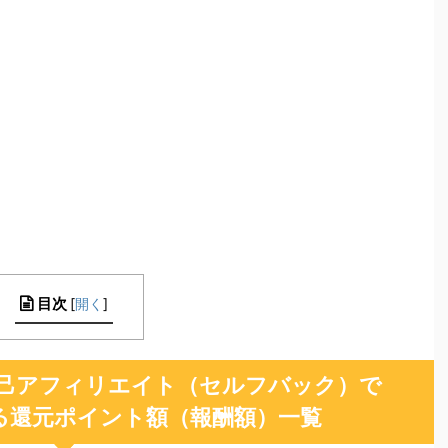
目次
[
開く
]
己アフィリエイト（セルフバック）で
る還元ポイント額（報酬額）一覧