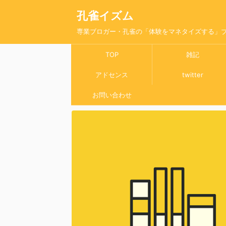
孔雀イズム
専業ブロガー・孔雀の「体験をマネタイズする」
TOP
雑記
アドセンス
twitter
お問い合わせ